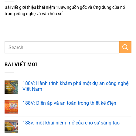
Bài viết giới thiệu khái niệm 188v, nguồn gốc và ứng dụng của nó
trong công nghệ và văn hóa số.
BÀI VIẾT MỚI
188V: Hành trình khám phá một dự án công nghệ
Việt Nam
188V: Điện áp và an toàn trong thiết kế điện
188v: một khái niệm mở cửa cho sự sáng tạo