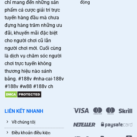
chỉ mang đến những sản
động
phẩm cá cược giải trí trực
tuyến hàng đầu mà chưa
đựng hàng trăm những ưu
đãi, khuyến mãi đặc biệt
cho người chơi cũ lẫn
người chơi mới. Cuối cùng
là dịch vụ chăm sóc người
chơi trực tuyến không
thương hiệu nào sánh
bằng. #188v #nha-cai-188v
#188v #w88 #188v ch
LIÊN KẾT NHANH
Về chúng tôị
Điều khoản điều kiệṇ