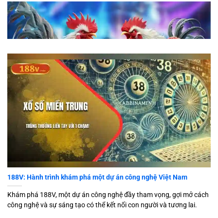
Tin tức, sự kiện liên quan đến ngay than tai - Tuổi Trẻ Online
188V: Hành trình khám phá một dự án công nghệ Việt Nam
Kết Quả Xổ Số Miền Nam
Khám phá 188V, một dự án công nghệ đầy tham vọng, gợi mở cách
công nghệ và sự sáng tạo có thể kết nối con người và tương lai.
Xổ Số Minh Ngọc™: XSMN - Chuyên trang trực tiếp kết quả