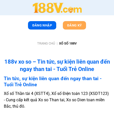
Chuyển
đến
nội
dung
ĐĂNG NHẬP
ĐĂNG KÝ
TRANG CHỦ
|
XỔ SỐ 188V
188v xo so – Tin tức, sự kiện liên quan đến
ngay than tai - Tuổi Trẻ Online
Tin tức, sự kiện liên quan đến ngay than tai -
Tuổi Trẻ Online
Xổ số Thần tài 4 (XSTT4), Xổ số Điện toán 123 (XSDT123)
- Cung cấp kết quả Xo so Than tai, Xo so Dien toan miền
Bắc, thủ đô.