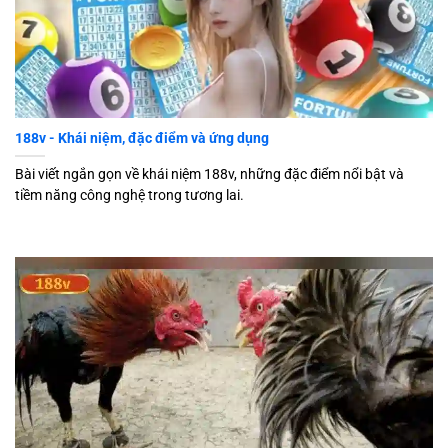
Thống kê lô xiên MB | Xo so | KQXS Miền Bắc
Thống kê lô xiên MB | Xo so | KQXS Miền Bắc
hb88 | Review: What Makes It the Best for
Readers
188v - Khái niệm, đặc điểm và ứng dụng
KQXS - xoso, xo so, ketqua, ket qua xo so, kết quả xổ số, xổ
Bài viết ngắn gọn về khái niệm 188v, những đặc điểm nổi bật và
số Trực tiếp kết quả xổ số kiến thiết ba miền Bắc, Trung,
tiềm năng công nghệ trong tương lai.
Nam.
so xo 888 - vieclamdn.net
so xo 888so xo 888 Sòng bạc|so xo 888 VN|-Những Chiến
Lược Giúp Bạn Thắng Lớn Tại so xo 888 Để trên so xo 888,
bạn chỉ cần truy cập vào trang web chính thức và đăng
nhập vào tài khoản của mình.
Soi cầu WAP - Dự Đoán xổ số 3 miền - Dự đoán
XS 24H