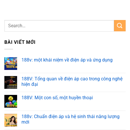
BÀI VIẾT MỚI
188v: một khái niệm về điện áp và ứng dụng
188V: Tổng quan về điện áp cao trong công nghệ
hiện đại
188V: Một con số, một huyền thoại
188v: Chuẩn điện áp và hệ sinh thái năng lượng
mới