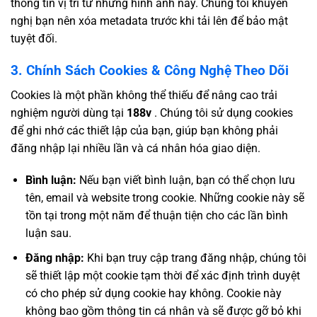
thông tin vị trí từ những hình ảnh này. Chúng tôi khuyến
nghị bạn nên xóa metadata trước khi tải lên để bảo mật
tuyệt đối.
3. Chính Sách Cookies & Công Nghệ Theo Dõi
Cookies là một phần không thể thiếu để nâng cao trải
nghiệm người dùng tại
188v
. Chúng tôi sử dụng cookies
để ghi nhớ các thiết lập của bạn, giúp bạn không phải
đăng nhập lại nhiều lần và cá nhân hóa giao diện.
Bình luận:
Nếu bạn viết bình luận, bạn có thể chọn lưu
tên, email và website trong cookie. Những cookie này sẽ
tồn tại trong một năm để thuận tiện cho các lần bình
luận sau.
Đăng nhập:
Khi bạn truy cập trang đăng nhập, chúng tôi
sẽ thiết lập một cookie tạm thời để xác định trình duyệt
có cho phép sử dụng cookie hay không. Cookie này
không bao gồm thông tin cá nhân và sẽ được gỡ bỏ khi