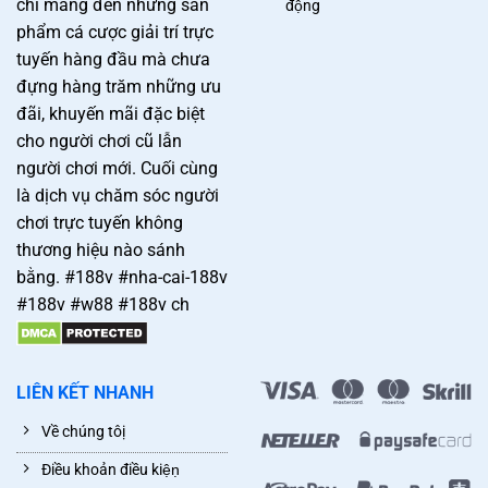
chỉ mang đến những sản
động
phẩm cá cược giải trí trực
tuyến hàng đầu mà chưa
đựng hàng trăm những ưu
đãi, khuyến mãi đặc biệt
cho người chơi cũ lẫn
người chơi mới. Cuối cùng
là dịch vụ chăm sóc người
chơi trực tuyến không
thương hiệu nào sánh
bằng. #188v #nha-cai-188v
#188v #w88 #188v ch
LIÊN KẾT NHANH
Về chúng tôị
Điều khoản điều kiệṇ