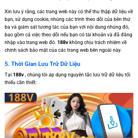
Xin lưu ý rằng, các trang web này có thể thu thập dữ liệu về
bạn, sử dụng cookie, nhúng các trình theo dõi của bên thứ
ba và giám sát tương tác của bạn với nội dung nhúng đó,
bao gồm cả việc theo dõi nếu bạn có tài khoản và đã đăng
nhập vào trang web đó.
188v
không chịu trách nhiệm về
chính sách bảo mật của các trang web bên ngoài này.
5. Thời Gian Lưu Trữ Dữ Liệu
Tại
188v
, chúng tôi áp dụng nguyên tắc lưu trữ dữ liệu tối
thiểu cần thiết: