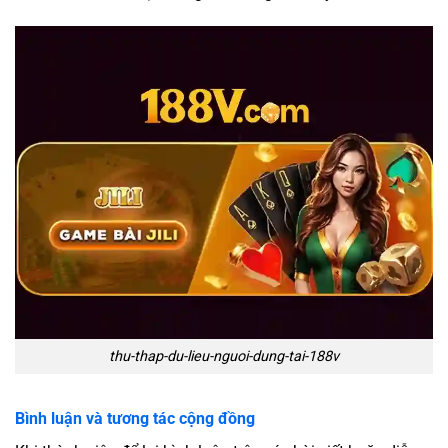
thu-thap-du-lieu-nguoi-dung-tai-188v
Bình luận và tương tác cộng đồng