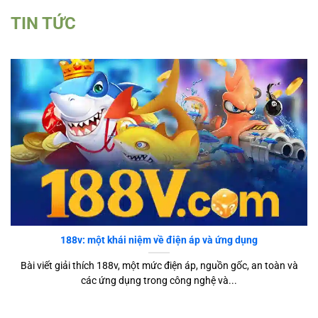
TIN TỨC
188v: một khái niệm về điện áp và ứng dụng
Bài viết giải thích 188v, một mức điện áp, nguồn gốc, an toàn và
các ứng dụng trong công nghệ và...