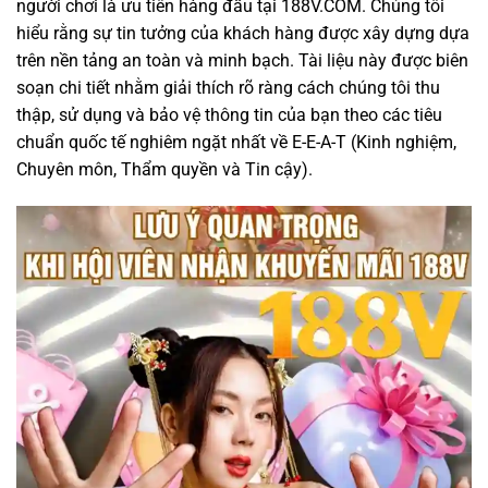
người chơi là ưu tiên hàng đầu tại 188V.COM. Chúng tôi
hiểu rằng sự tin tưởng của khách hàng được xây dựng dựa
trên nền tảng an toàn và minh bạch. Tài liệu này được biên
soạn chi tiết nhằm giải thích rõ ràng cách chúng tôi thu
thập, sử dụng và bảo vệ thông tin của bạn theo các tiêu
chuẩn quốc tế nghiêm ngặt nhất về E-E-A-T (Kinh nghiệm,
Chuyên môn, Thẩm quyền và Tin cậy).