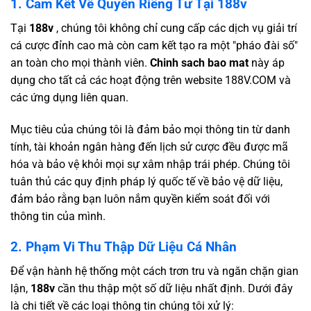
1. Cam Kết Về Quyền Riêng Tư Tại 188v
Tại
188v
, chúng tôi không chỉ cung cấp các dịch vụ giải trí
cá cược đỉnh cao mà còn cam kết tạo ra một "pháo đài số"
an toàn cho mọi thành viên.
Chinh sach bao mat
này áp
dụng cho tất cả các hoạt động trên website 188V.COM và
các ứng dụng liên quan.
Mục tiêu của chúng tôi là đảm bảo mọi thông tin từ danh
tính, tài khoản ngân hàng đến lịch sử cược đều được mã
hóa và bảo vệ khỏi mọi sự xâm nhập trái phép. Chúng tôi
tuân thủ các quy định pháp lý quốc tế về bảo vệ dữ liệu,
đảm bảo rằng bạn luôn nắm quyền kiểm soát đối với
thông tin của mình.
2. Phạm Vi Thu Thập Dữ Liệu Cá Nhân
Để vận hành hệ thống một cách trơn tru và ngăn chặn gian
lận,
188v
cần thu thập một số dữ liệu nhất định. Dưới đây
là chi tiết về các loại thông tin chúng tôi xử lý: