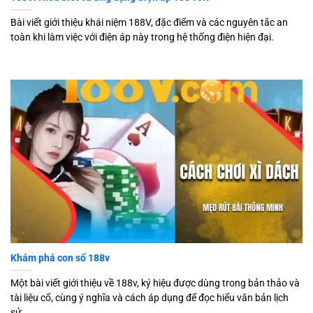
Bài viết giới thiệu khái niệm 188V, đặc điểm và các nguyên tắc an
toàn khi làm việc với điện áp này trong hệ thống điện hiện đại.
Khám phá con số 188v
Một bài viết giới thiệu về 188v, ký hiệu được dùng trong bản thảo và
tài liệu cổ, cùng ý nghĩa và cách áp dụng để đọc hiểu văn bản lịch
sử.