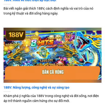
188V: Hiểu về mức điện áp đặc biệt
Bài viết ngắn giải thích 188V, cách định nghĩa và vai trò của nó
trong kỹ thuật và đời sống hàng ngày.
188V: Năng lượng, công nghệ và sự sáng tạo
Khám phá ý nghĩa của 188V trong công nghệ và đời sống, nơi điện
áp trở thành nguồn cảm hứng cho sự đổi mới.