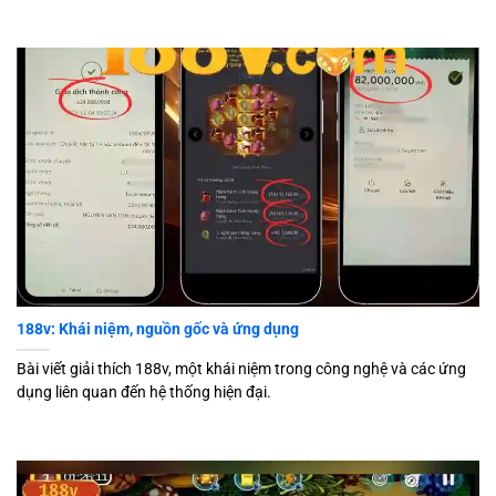
188v: Khái niệm, nguồn gốc và ứng dụng
Bài viết giải thích 188v, một khái niệm trong công nghệ và các ứng
dụng liên quan đến hệ thống hiện đại.