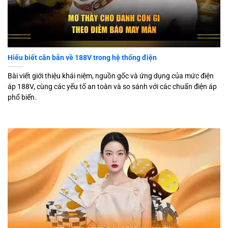
Hiểu biết căn bản về 188V trong hệ thống điện
Bài viết giới thiệu khái niệm, nguồn gốc và ứng dụng của mức điện
áp 188V, cùng các yếu tố an toàn và so sánh với các chuẩn điện áp
phổ biến.