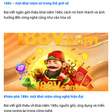
188v – một khái niệm số trong thế giới số
Bài viết ngắn giới thiệu khái niệm 188v, cách nó hình thành và ảnh
hưởng đến công nghệ cũng như văn hóa số.
Khám phá 188v: một khái niệm công nghệ hiện đại
Bài viết giới thiệu về khái niệm 188v, nguồn gốc, ứng dụng và triển
vọng tương lai trong công nghệ.