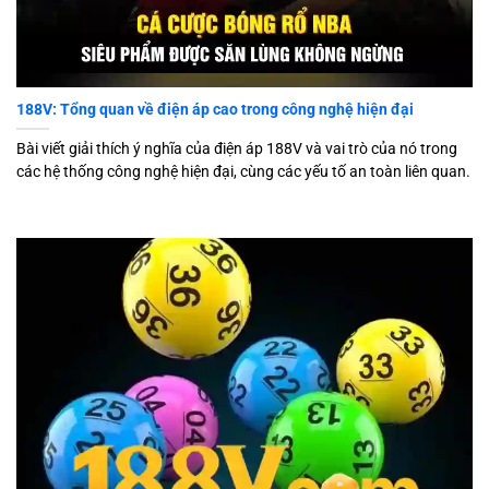
188V: Tổng quan về điện áp cao trong công nghệ hiện đại
Bài viết giải thích ý nghĩa của điện áp 188V và vai trò của nó trong
các hệ thống công nghệ hiện đại, cùng các yếu tố an toàn liên quan.