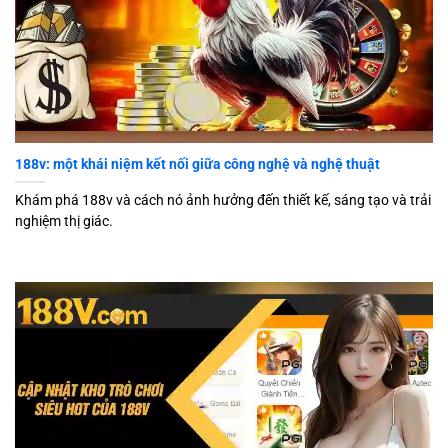
188v: một khái niệm kết nối giữa công nghệ và nghệ thuật
Khám phá 188v và cách nó ảnh hưởng đến thiết kế, sáng tạo và trải
nghiệm thị giác.