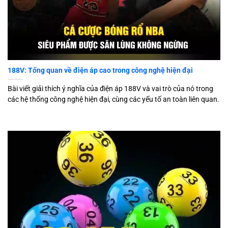
188V: Tổng quan về điện áp cao trong công nghệ hiện đại
Bài viết giải thích ý nghĩa của điện áp 188V và vai trò của nó trong
các hệ thống công nghệ hiện đại, cùng các yếu tố an toàn liên quan.
Truc tiep da ga chat luong cao tai 188v
Các Hình Thức Thi Đấu Đá Gà Phổ Biến Nhất
Để phục vụ nhu cầu đa dạng của người chơi, chuyên mục
da ga
tại 188V.COM cung cấp đầy đủ các thể loại thi đấu
hấp dẫn nhất hiện nay. Dưới đây là những hình thức bạn