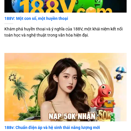
không thể bỏ qua:
1. Đá Gà Thomo (Campuchia)
188V: Một con số, một huyền thoại
Thomo được mệnh danh là "thánh địa" của làng đá gà.
Khám phá huyền thoại và ý nghĩa của 188V, một khái niệm kết nối
Các trận đấu tại đây thường diễn ra theo quy chuẩn quốc
toán học và nghệ thuật trong văn hóa hiện đại.
tế, có trọng tài giám sát chặt chẽ. Đặc điểm của gà Thomo
là lối đá kỹ thuật, bền bỉ và những trận đấu thường kéo dài
với sự kịch tính cao độ. Đây là lựa chọn hàng đầu cho
những ai yêu thích sự bài bản và chuyên nghiệp.
2. Đá Gà Cựa Sắt
Đây là hình thức biến tấu đầy máu lửa. Các chiến kê sẽ
được gắn thêm cựa sắt nhọn vào chân để tăng sát thương.
Một cú đá chính xác có thể định đoạt kết quả trận đấu chỉ
trong vài giây. Đá gà cựa sắt tại
188v
thu hút người xem
bởi tốc độ nhanh, tính bất ngờ cao và tỷ lệ trả thưởng cực
kỳ hấp dẫn.
188v: Chuẩn điện áp và hệ sinh thái năng lượng mới