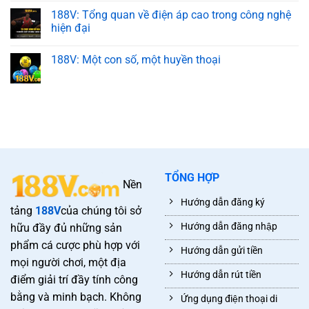
Diện
188V: Tổng quan về điện áp cao trong công nghệ
hiện đại
Cược
cho
188V: Một con số, một huyền thoại
Thường được đánh giá cao
gà
hơn về thể lực và kỹ năng.
của
MERON
Đỏ
Tỷ lệ ăn thường thấp hơn
Nhà
Wala nhưng khả năng
cái /
thắng cao hơn.
Chủ
trường
TỔNG HỢP
Nền
Cược
Hướng dẫn đăng ký
cho
Thường là gà của các sư
tảng
188V
của chúng tôi sở
gà
kê mang đến thách đấu. Tỷ
Hướng dẫn đăng nhập
hữu đầy đủ những sản
WALA
Xanh
của
lệ ăn thưởng cao hơn
phẩm cá cược phù hợp với
Hướng dẫn gửi tiền
Người
Meron, phù hợp với người
mọi người chơi, một địa
chơi /
thích mạo hiểm.
Hướng dẫn rút tiền
điểm giải trí đầy tính công
Khách
bằng và minh bạch. Không
Ứng dụng điện thoại di