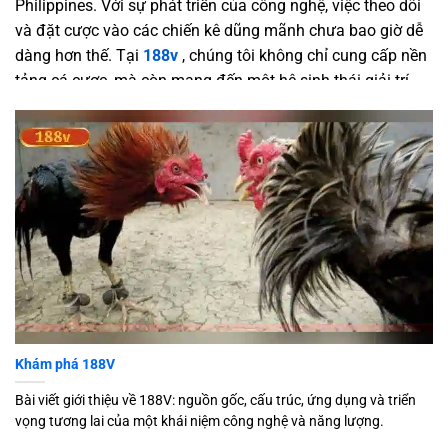
Philippines. Với sự phát triển của công nghệ, việc theo dõi
và đặt cược vào các chiến kê dũng mãnh chưa bao giờ dễ
dàng hơn thế. Tại
188v
, chúng tôi không chỉ cung cấp nền
tảng cá cược, mà còn mang đến một hệ sinh thái giải trí
toàn diện, minh bạch và an toàn tuyệt đối cho cộng đồng
đam mê bộ môn nghệ thuật truyền thống này.
Khám phá 188V
Bài viết giới thiệu về 188V: nguồn gốc, cấu trúc, ứng dụng và triển
vọng tương lai của một khái niệm công nghệ và năng lượng.