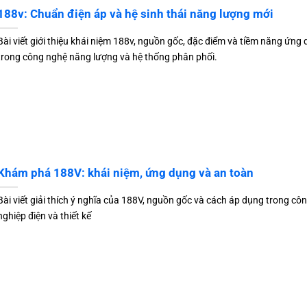
188v: Chuẩn điện áp và hệ sinh thái năng lượng mới
Bài viết giới thiệu khái niệm 188v, nguồn gốc, đặc điểm và tiềm năng ứng
trong công nghệ năng lượng và hệ thống phân phối.
Khám phá 188V: khái niệm, ứng dụng và an toàn
Bài viết giải thích ý nghĩa của 188V, nguồn gốc và cách áp dụng trong cô
nghiệp điện và thiết kế