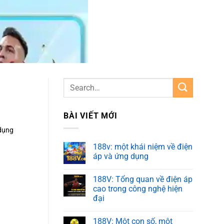
BÀI VIẾT MỚI
 dụng
188v: một khái niệm về điện
áp và ứng dụng
188V: Tổng quan về điện áp
cao trong công nghệ hiện
đại
188V: Một con số, một