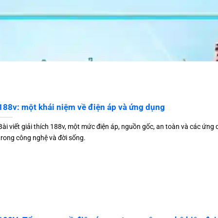
188v: một khái niệm về điện áp và ứng dụng
Bài viết giải thích 188v, một mức điện áp, nguồn gốc, an toàn và các ứng
trong công nghệ và đời sống.