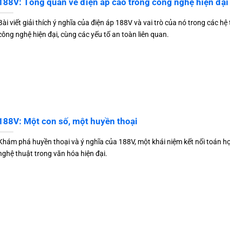
188V: Tổng quan về điện áp cao trong công nghệ hiện đại
Bài viết giải thích ý nghĩa của điện áp 188V và vai trò của nó trong các hệ
công nghệ hiện đại, cùng các yếu tố an toàn liên quan.
Kazandýran Casino Siteleri: MostBet Casinoda Yüksek Kazanç - ...
ải xuống và chơi miễn phí ...
188V: Một con số, một huyền thoại
 toi nay slots machine games mơ ...
Khám phá huyền thoại và ý nghĩa của 188V, một khái niệm kết nối toán h
nghệ thuật trong văn hóa hiện đại.
eri Bettilt – Yüksek Oranlar Ve Eğlence Sunan ... Apostas Esport