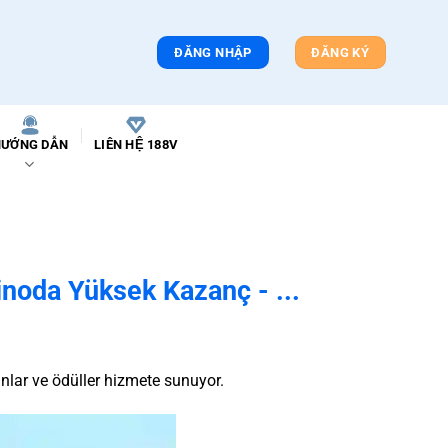
ĐĂNG NHẬP
ĐĂNG KÝ
ƯỚNG DẪN
LIÊN HỆ 188V
noda Yüksek Kazanç - ...
unlar ve ödüller hizmete sunuyor.