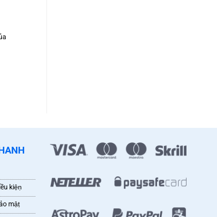
của
1. Dja dim thrc hin.
ệt NamB52 💼 Club là một.
NHANH
chung-toi này sẽ giới thiệu cho...
̀u kiệṇ
̉o mậṭ