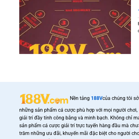
Đầu tư xây mới, nâng cấp 03 Trun
MVCLIJC. CHLFONG 1: THÔNG TIN CHUNG VE DTJ AN DAU TI
keo nha cai dua ra toi nay truc t
keo nha cai dua ra toi nay truc tiep, Khám Phá B52 Clu
Nền tảng
188V
của chúng tôi s
Ku888 là gì? Có phải chung hệ t
những sản phẩm cá cược phù hợp với mọi người chơi,
giải trí đầy tính công bằng và minh bạch. Không chỉ
Nếu bạn đang tự hỏi nên chọn nhà cái cá cược nào giữa 
sản phẩm cá cược giải trí trực tuyến hàng đầu mà ch
VJ88 - Nhà Cái Cá Cược Số 1 Châu
trăm những ưu đãi, khuyến mãi đặc biệt cho người chơ