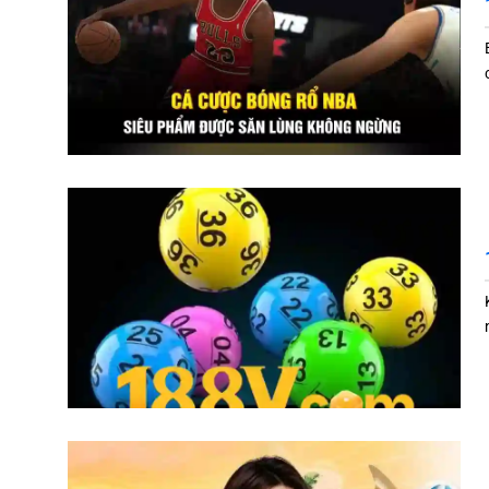
Divine Academy Casino: Slots - T
betfair.com free slot casino games for fun keo nha cai
Credit Card Casinos In The Uk
... Casino Sitelerinde Afin De Yatırma Ve Çekme İşleml