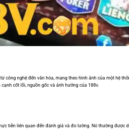
c, từ công nghệ đến văn hóa, mang theo hình ảnh của một hệ thố
ía cạnh cốt lõi, nguồn gốc và ảnh hưởng của 188v.
 thực tiễn liên quan đến đánh giá và đo lường. Nó thường được 