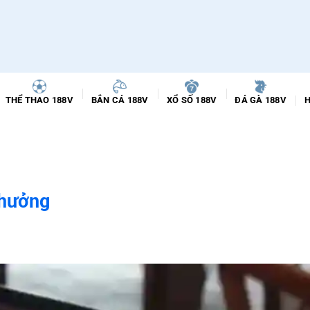
THỂ THAO 188V
BẮN CÁ 188V
XỔ SỐ 188V
ĐÁ GÀ 188V
H
 hưởng