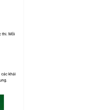
 thi. Mỗi
 các khái
ung.