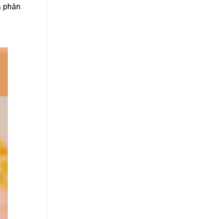
à phân