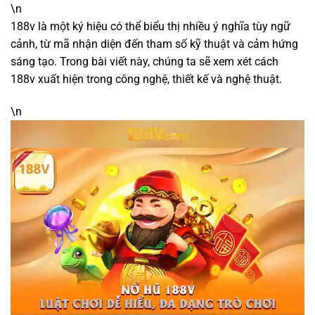
\n
188v là một ký hiệu có thể biểu thị nhiều ý nghĩa tùy ngữ
cảnh, từ mã nhận diện đến tham số kỹ thuật và cảm hứng
sáng tạo. Trong bài viết này, chúng ta sẽ xem xét cách
188v xuất hiện trong công nghệ, thiết kế và nghệ thuật.
\n