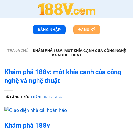
Chuyển
đến
nội
dung
ĐĂNG NHẬP
ĐĂNG KÝ
TRANG CHỦ
|
KHÁM PHÁ 188V: MỘT KHÍA CẠNH CỦA CÔNG NGHỆ
VÀ NGHỆ THUẬT
Khám phá 188v: một khía cạnh của công
nghệ và nghệ thuật
ĐÃ ĐĂNG TRÊN
THÁNG 07 17, 2026
Khám phá 188v