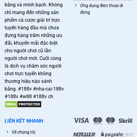
bằng và minh bạch. Không
Ứng dụng điện thoại di
chỉ mang đến những sản
động
phẩm cá cược giải trí trực
tuyến hàng đầu mà chưa
đựng hàng trăm những ưu
đãi, khuyến mãi đặc biệt
cho người chơi cũ lẫn
người chơi mới. Cuối cùng
là dịch vụ chăm sóc người
chơi trực tuyến không
thương hiệu nào sánh
bằng. #188v #nha-cai-188v
#188v #w88 #188v ch
LIÊN KẾT NHANH
Về chúng tôị