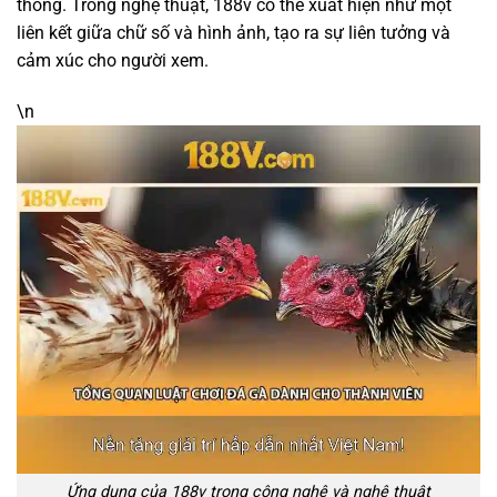
thống. Trong nghệ thuật, 188v có thể xuất hiện như một
liên kết giữa chữ số và hình ảnh, tạo ra sự liên tưởng và
cảm xúc cho người xem.
\n
Ứng dụng của 188v trong công nghệ và nghệ thuật