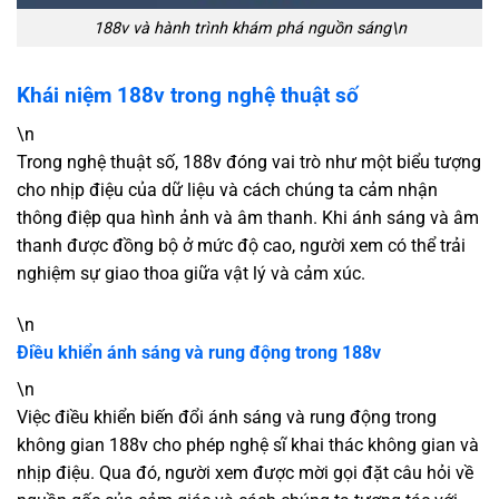
188v và hành trình khám phá nguồn sáng\n
Khái niệm 188v trong nghệ thuật số
\n
Trong nghệ thuật số, 188v đóng vai trò như một biểu tượng
cho nhịp điệu của dữ liệu và cách chúng ta cảm nhận
thông điệp qua hình ảnh và âm thanh. Khi ánh sáng và âm
thanh được đồng bộ ở mức độ cao, người xem có thể trải
nghiệm sự giao thoa giữa vật lý và cảm xúc.
\n
Điều khiển ánh sáng và rung động trong 188v
\n
Việc điều khiển biến đổi ánh sáng và rung động trong
không gian 188v cho phép nghệ sĩ khai thác không gian và
nhịp điệu. Qua đó, người xem được mời gọi đặt câu hỏi về