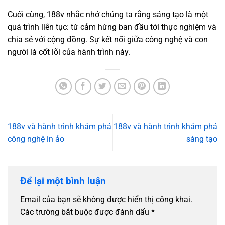
Cuối cùng, 188v nhắc nhở chúng ta rằng sáng tạo là một
quá trình liên tục: từ cảm hứng ban đầu tới thực nghiệm và
chia sẻ với cộng đồng. Sự kết nối giữa công nghệ và con
người là cốt lõi của hành trình này.
188v và hành trình khám phá
188v và hành trình khám phá
công nghệ in ảo
sáng tạo
Để lại một bình luận
Email của bạn sẽ không được hiển thị công khai.
Các trường bắt buộc được đánh dấu
*