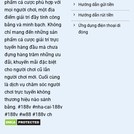
phẩm cá cược phù hợp với
Hướng dẫn gửi tiền
mọi người chơi, một địa
Hướng dẫn rút tiền
điểm giải trí đầy tính công
bằng và minh bạch. Không
Ứng dụng điện thoại di
chỉ mang đến những sản
động
phẩm cá cược giải trí trực
tuyến hàng đầu mà chưa
đựng hàng trăm những ưu
đãi, khuyến mãi đặc biệt
cho người chơi cũ lẫn
người chơi mới. Cuối cùng
là dịch vụ chăm sóc người
chơi trực tuyến không
thương hiệu nào sánh
bằng. #188v #nha-cai-188v
#188v #w88 #188v ch