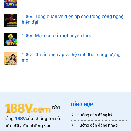
188V: Tổng quan về điện áp cao trong công nghệ
hiện đại
188V: Một con số, một huyền thoại
188v: Chuẩn điện áp và hệ sinh thái năng lượng
mới
TỔNG HỢP
Nền
Hướng dẫn đăng ký
tảng
188V
của chúng tôi sở
Hướng dẫn đăng nhập
hữu đầy đủ những sản