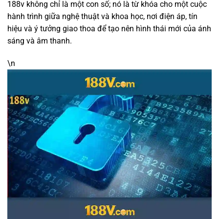
188v không chỉ là một con số; nó là từ khóa cho một cuộc
hành trình giữa nghệ thuật và khoa học, nơi điện áp, tín
hiệu và ý tưởng giao thoa để tạo nên hình thái mới của ánh
sáng và âm thanh.
\n