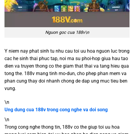
Nguon goc cua 188v\n
Y niem nay phat sinh tu nhu cau toi uu hoa nguon luc trong
cac he sinh thai phuc tap, noi ma su phoi-hop giua hau tao
dien va truyen thong co the giam that thai va tang hieu qua
tong the. 188v mang tinh mo-dun, cho phep phan mem va
phan cung thay doi nhanh chong de dap ung muc tieu ben
vung.
\n
Ung dung cua 188v trong cong nghe va doi song
\n
Trong cong nghe thong tin, 188v co the giup toi uu hoa