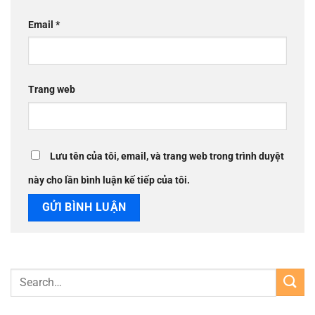
Email
*
Trang web
Lưu tên của tôi, email, và trang web trong trình duyệt
này cho lần bình luận kế tiếp của tôi.