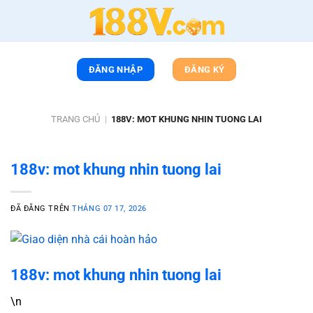
Chuyển
đến
nội
dung
ĐĂNG NHẬP
ĐĂNG KÝ
TRANG CHỦ
|
188V: MOT KHUNG NHIN TUONG LAI
188v: mot khung nhin tuong lai
ĐÃ ĐĂNG TRÊN
THÁNG 07 17, 2026
188v: mot khung nhin tuong lai
\n