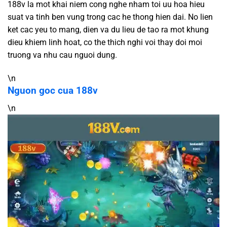
188v la mot khai niem cong nghe nham toi uu hoa hieu
suat va tinh ben vung trong cac he thong hien dai. No lien
ket cac yeu to mang, dien va du lieu de tao ra mot khung
dieu khiem linh hoat, co the thich nghi voi thay doi moi
truong va nhu cau nguoi dung.
\n
Nguon goc cua 188v
\n