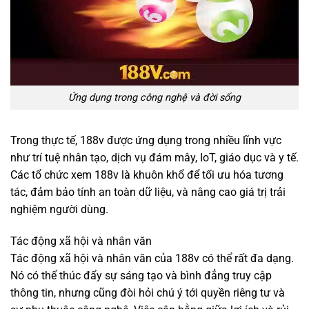
Ứng dụng trong công nghệ và đời sống
Trong thực tế, 188v được ứng dụng trong nhiều lĩnh vực
như trí tuệ nhân tạo, dịch vụ đám mây, IoT, giáo dục và y tế.
Các tổ chức xem 188v là khuôn khổ để tối ưu hóa tương
tác, đảm bảo tính an toàn dữ liệu, và nâng cao giá trị trải
nghiệm người dùng.
Tác động xã hội và nhân văn
Tác động xã hội và nhân văn của 188v có thể rất đa dạng.
Nó có thể thúc đẩy sự sáng tạo và bình đẳng truy cập
thông tin, nhưng cũng đòi hỏi chú ý tới quyền riêng tư và