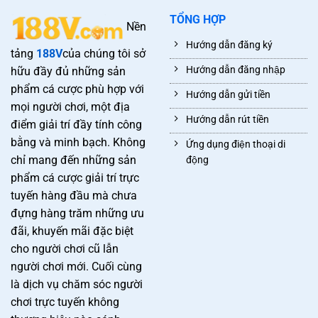
TỔNG HỢP
Nền
Hướng dẫn đăng ký
tảng
188V
của chúng tôi sở
Hướng dẫn đăng nhập
hữu đầy đủ những sản
phẩm cá cược phù hợp với
Hướng dẫn gửi tiền
mọi người chơi, một địa
Hướng dẫn rút tiền
điểm giải trí đầy tính công
bằng và minh bạch. Không
Ứng dụng điện thoại di
chỉ mang đến những sản
động
phẩm cá cược giải trí trực
tuyến hàng đầu mà chưa
đựng hàng trăm những ưu
đãi, khuyến mãi đặc biệt
cho người chơi cũ lẫn
người chơi mới. Cuối cùng
là dịch vụ chăm sóc người
chơi trực tuyến không