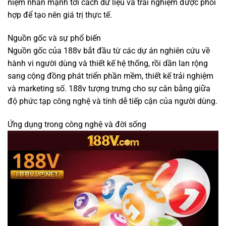
niệm nhấn mạnh tới cách dữ liệu và trải nghiệm được phối
hợp để tạo nên giá trị thực tế.
Nguồn gốc và sự phổ biến
Nguồn gốc của 188v bắt đầu từ các dự án nghiên cứu về
hành vi người dùng và thiết kế hệ thống, rồi dần lan rộng
sang cộng đồng phát triển phần mềm, thiết kế trải nghiệm
và marketing số. 188v tượng trưng cho sự cân bằng giữa
độ phức tạp công nghệ và tính dễ tiếp cận của người dùng.
Ứng dụng trong công nghệ và đời sống