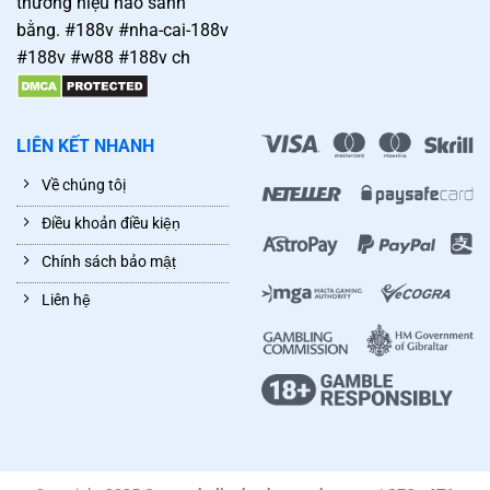
thương hiệu nào sánh
bằng. #188v #nha-cai-188v
#188v #w88 #188v ch
LIÊN KẾT NHANH
Về chúng tôị
Điều khoản điều kiệṇ
Chính sách bảo mậṭ
Liên hệ̣