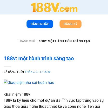
Chuyển
đến
nội
dung
ĐĂNG NHẬP
ĐĂNG KÝ
TRANG CHỦ
|
188V: MỘT HÀNH TRÌNH SÁNG TẠO
188v: một hành trình sáng tạo
ĐÃ ĐĂNG TRÊN
THÁNG 07 17, 2026
Khái niệm 188v
188v là ký hiệu cho một dự án đa lĩnh vực tập trung vào sự
giao thoa giữa nghệ thuật, thiết kế và công nghệ. Tên gọi