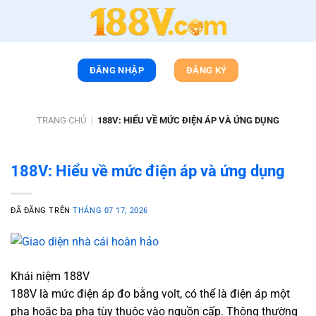
Chuyển
đến
nội
dung
ĐĂNG NHẬP
ĐĂNG KÝ
TRANG CHỦ
|
188V: HIỂU VỀ MỨC ĐIỆN ÁP VÀ ỨNG DỤNG
188V: Hiểu về mức điện áp và ứng dụng
ĐÃ ĐĂNG TRÊN
THÁNG 07 17, 2026
Khái niệm 188V
188V là mức điện áp đo bằng volt, có thể là điện áp một
pha hoặc ba pha tùy thuộc vào nguồn cấp. Thông thường